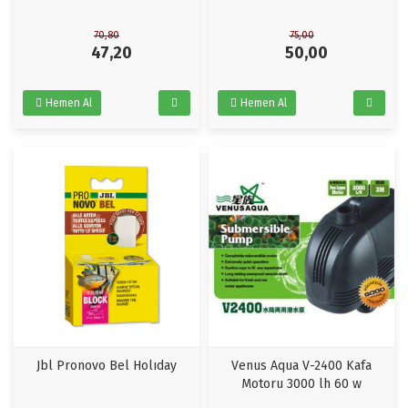
70,80
75,00
47,20
50,00
Hemen Al
Hemen Al
Jbl Pronovo Bel Holıday
Venus Aqua V-2400 Kafa
Motoru 3000 lh 60 w