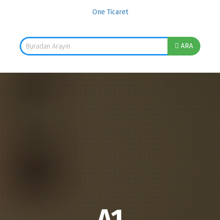
One Ticaret
ARA
A1