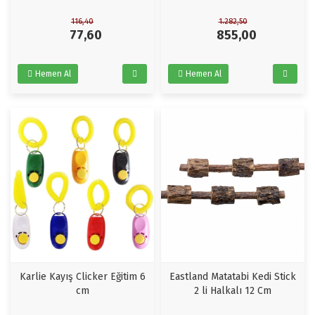
116,40
1.282,50
77,60
855,00
Hemen Al
Hemen Al
Karlie Kayış Clicker Eğitim 6
Eastland Matatabi Kedi Stick
cm
2 li Halkalı 12 Cm