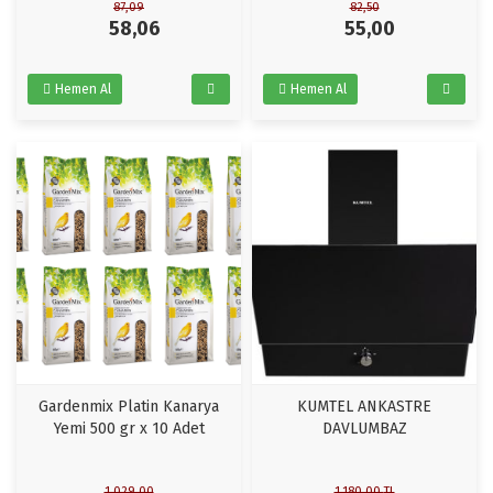
87,09
82,50
58,06
55,00
Hemen Al
Hemen Al
Gardenmix Platin Kanarya
KUMTEL ANKASTRE
Yemi 500 gr x 10 Adet
DAVLUMBAZ
1.029,00
1.180,00
TL