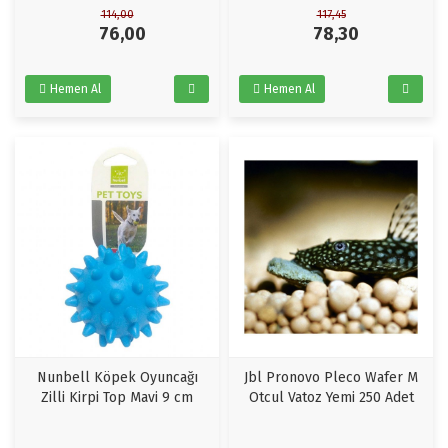
114,00
117,45
76,00
78,30
Hemen Al
Hemen Al
Nunbell Köpek Oyuncağı
Jbl Pronovo Pleco Wafer M
Zilli Kirpi Top Mavi 9 cm
Otcul Vatoz Yemi 250 Adet