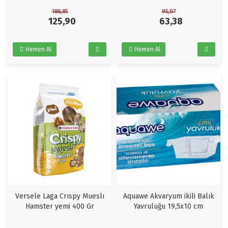
188,85
95,07
125,90
63,38
Hemen Al
Hemen Al
Versele Laga Crıspy Mueslı
Aquawe Akvaryum ikili Balık
Hamster yemi 400 Gr
Yavruluğu 19,5x10 cm