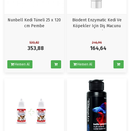
Nunbell Kedi Tüneli 25 x 120
Biodent Enzymatic Kedi Ve
cm Pembe
Köpekler Için Diş Macunu
100 ml
530,82
246,96
353,88
164,64
Hemen Al
Hemen Al