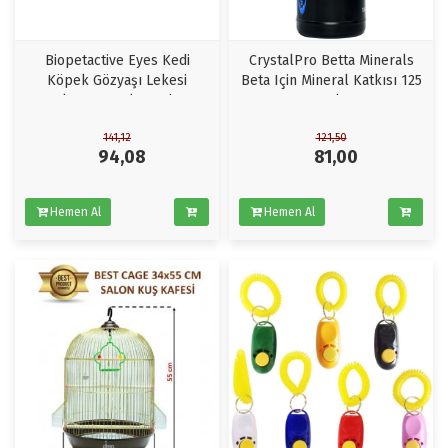
Biopetactive Eyes Kedi
CrystalPro Betta Minerals
Köpek Gözyaşı Lekesi
Beta Için Mineral Katkısı 125
Çıkarıcı 50ml x 2Adet
ml
141,12
121,50
94,08
81,00
Hemen Al
Hemen Al