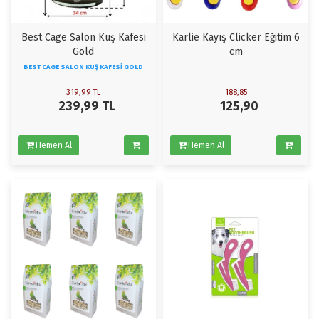
Best Cage Salon Kuş Kafesi
Karlie Kayış Clicker Eğitim 6
Gold
cm
BEST CAGE SALON KUŞ KAFESI GOLD
319,99
TL
188,85
239,99
TL
125,90
Hemen Al
Hemen Al