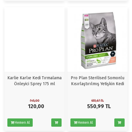
Karlie Karlıe Kedi Tırmalama
Pro Plan Sterilised Somonlu
Önleyici Sprey 175 ml
Kısırlaştırılmış Yetişkin Kedi
Maması 10 KG
145,00
651,67
TL
120,00
550,99
TL
Hemen Al
Hemen Al