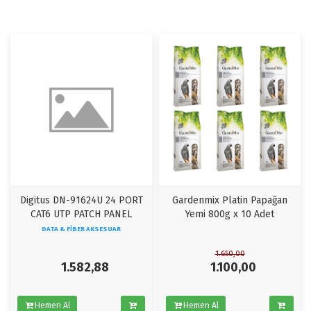
Digitus DN-91624U 24 PORT
Gardenmix Platin Papağan
CAT6 UTP PATCH PANEL
Yemi 800g x 10 Adet
DATA & FIBER AKSESUAR
1.650,00
1.582,88
1.100,00
Hemen Al
Hemen Al