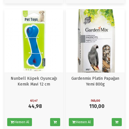
Nunbell Köpek Oyuncağı
Gardenmix Platin Papağan
Kemik Mavi 12 cm
Yemi 800g
67,47
165,00
44,98
110,00
Hemen Al
Hemen Al