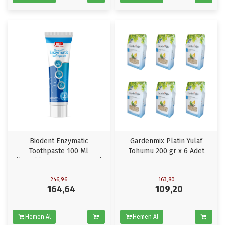
Biodent Enzymatic
Gardenmix Platin Yulaf
Toothpaste 100 Ml
Tohumu 200 gr x 6 Adet
(köpekler Için Diş Macunu)
246,96
163,80
164,64
109,20
Hemen Al
Hemen Al