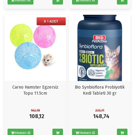
Hemen Al
Hemen Al
Carno Hamster Egzersiz
Bio Synbioflora Probiyotik
Topu 11.5cm
Kedi Tableti 30 gr
162,18
223,11
108,12
148,74
Hemen Al
Hemen Al