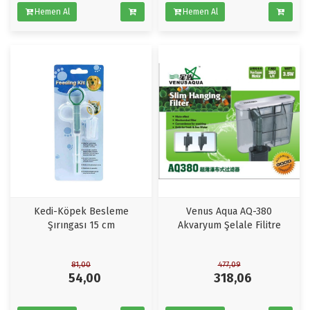
Hemen Al
Hemen Al
Kedi-Köpek Besleme
Venus Aqua AQ-380
Şırıngası 15 cm
Akvaryum Şelale Filitre
81,00
477,09
54,00
318,06