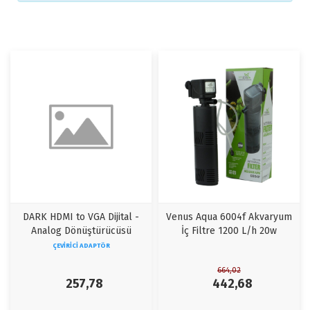
DARK HDMI to VGA Dijital -
Venus Aqua 6004f Akvaryum
Analog Dönüştürücüsü
İç Filtre 1200 L/h 20w
ÇEVIRICI ADAPTÖR
664,02
257,78
442,68