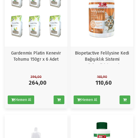
Gardenmix Platin Kenevir
Biopetactive Felilysine Kedi
Tohumu 150gr x 6 Adet
Bağışıklık Sistemi
Güçlendirici 90Ad
396,00
165,90
264,00
110,60
Hemen Al
Hemen Al