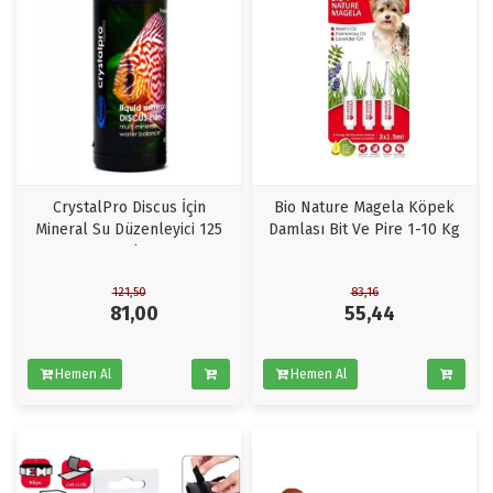
CrystalPro Discus İçin
Bio Nature Magela Köpek
Mineral Su Düzenleyici 125
Damlası Bit Ve Pire 1-10 Kg
ml
121,50
83,16
81,00
55,44
Hemen Al
Hemen Al