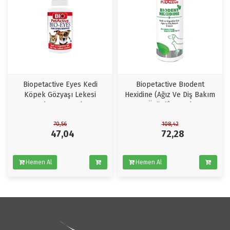
Biopetactive Eyes Kedi
Biopetactive Bıodent
Köpek Gözyaşı Lekesi
Hexidine (Ağız Ve Diş Bakım
Çıkarıcı 50 ml
Ürünü) 250Ml
70,56
108,42
47,04
72,28
Hemen Al
Hemen Al