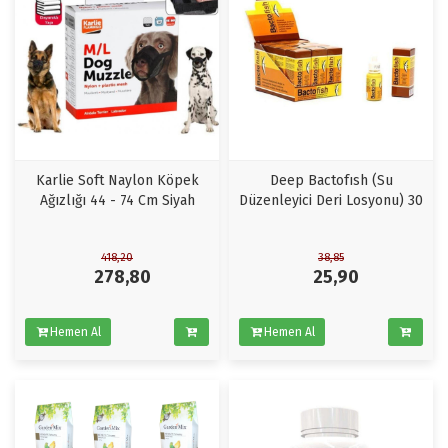
Karlie Soft Naylon Köpek
Deep Bactofısh (Su
Ağızlığı 44 - 74 Cm Siyah
Düzenleyici Deri Losyonu) 30
ML
418,20
38,85
278,80
25,90
Hemen Al
Hemen Al