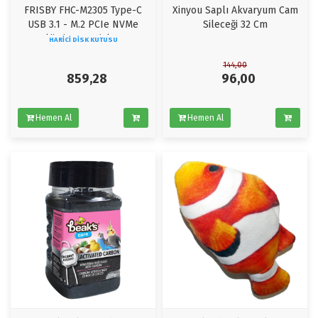
FRISBY FHC-M2305 Type-C
Xinyou Saplı Akvaryum Cam
USB 3.1 - M.2 PCIe NVMe
Sileceği 32 Cm
SSD Alüminyum Disk Kutusu
HARICI DISK KUTUSU
144,00
859,28
96,00
Hemen Al
Hemen Al