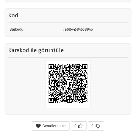
Kod
Barkodu
: e6167458460894p
Karekod ile görüntüle
Favorilere ekle
0
0