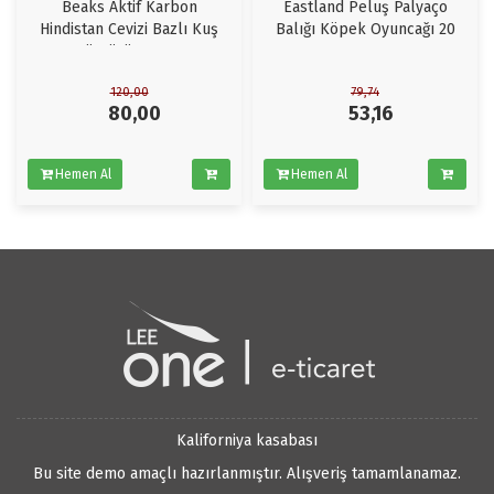
Beaks Aktif Karbon
Eastland Peluş Palyaço
Hindistan Cevizi Bazlı Kuş
Balığı Köpek Oyuncağı 20
Kömürü 150 Gr.
Cm
120,00
79,74
80,00
53,16
Hemen Al
Hemen Al
Kaliforniya kasabası
Bu site demo amaçlı hazırlanmıştır. Alışveriş tamamlanamaz.