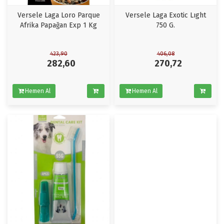
Versele Laga Loro Parque
Versele Laga Exotic Lıght
Afrika Papağan Exp 1 Kg
750 G.
423,90
406,08
282,60
270,72
Hemen Al
Hemen Al