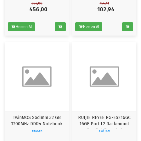
684,00
154,41
456,00
102,94
Hemen Al
Hemen Al
TwinMOS Sodimm 32 GB
RUIJIE REYEE RG-ES216GC
3200MHz DDR4 Notebook
16GE Port L2 Rackmount
Ram
Yönetilebilir Switch
BELLEK
SWITCH