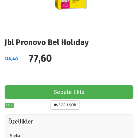
Jbl Pronovo Bel Holıday
77,60
116,40
Sepete Ekle
SORU SOR
20 +
Özellikler
Marka
: