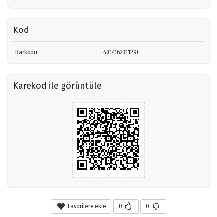
Kod
Barkodu
: 4014162311290
Karekod ile görüntüle
Favorilere ekle
0
0