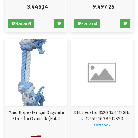
3.446,14
9.497,25
Hemen Al
Hemen Al
Mino Köpekler için Düğümlü
DELL Vostro 3520 15.6"120Hz
Stres İpi Oyuncak (Halat
i7-1255U 16GB 512SSD
2BM) 25 cm
UBUNTU
NOTEBOOK
90,00