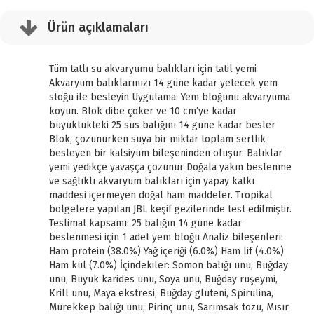
Ürün açıklamaları
Tüm tatlı su akvaryumu balıkları için tatil yemi
Akvaryum balıklarınızı 14 güne kadar yetecek yem
stoğu ile besleyin Uygulama: Yem bloğunu akvaryuma
koyun. Blok dibe çöker ve 10 cm’ye kadar
büyüklükteki 25 süs balığını 14 güne kadar besler
Blok, çözünürken suya bir miktar toplam sertlik
besleyen bir kalsiyum bileşeninden oluşur. Balıklar
yemi yedikçe yavaşça çözünür Doğala yakın beslenme
ve sağlıklı akvaryum balıkları için yapay katkı
maddesi içermeyen doğal ham maddeler. Tropikal
bölgelere yapılan JBL keşif gezilerinde test edilmiştir.
Teslimat kapsamı: 25 balığın 14 güne kadar
beslenmesi için 1 adet yem bloğu Analiz bileşenleri:
Ham protein (38.0%) Yağ içeriği (6.0%) Ham lif (4.0%)
Ham kül (7.0%) İçindekiler: Somon balığı unu, Buğday
unu, Büyük karides unu, Soya unu, Buğday ruşeymi,
Krill unu, Maya ekstresi, Buğday glüteni, Spirulina,
Mürekkep balığı unu, Pirinç unu, Sarımsak tozu, Mısır