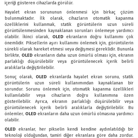
içeriği gösteren cihazlarda görülür.
Hayalet ekran sorununun önlenmesi için birkaç çözüm
bulunmaktadır. İlk olarak, cihazların otomatik kapanma
özelliklerini kullanmak, statik görüntülerin uzun süreli
görüntülenmesinden kaynaklanan sorunları önlemeye yardımcı
olabilir. İkinci olarak,
OLED
ekranların doğru kullanımı çok
önemlidir. Piksellerin aşırı kullanımı önlemek için, görüntülerin
sürekli olarak hareket etmesi veya değişmesi gereklidir. Bununla
birlikte,
OLED
ekranların daha uzun ömürlü olması için, ekranın
parlaklığı düşürülebilir veya görüntülenecek içerik belirli
aralıklarla değiştirilebilir.
Sonuç olarak,
OLED
ekranlarda hayalet ekran sorunu, statik
görüntülerin uzun süreli kullanımından kaynaklanan bir
sorundur. Sorunu önlemek için, otomatik kapanma özellikleri
kullanılabilir veya cihazların doğru kullanımına özen
gösterilebilir. Ayrıca, ekranın parlaklığı düşürülebilir veya
görüntülenecek içerik belirli aralıklarla değiştirilebilir. Bu
önlemler,
OLED
ekranların daha uzun ömürlü olmasına yardımcı
olabilir.
OLED
ekranlar, her pikselin kendi kendine aydınlatıldığı bir
teknoloji olduğundan, tamiri diğer ekranlara göre daha zordur.