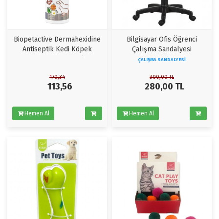
Biopetactive Dermahexidine
Bilgisayar Ofis Öğrenci
Antiseptik Kedi Köpek
Çalışma Sandalyesi
Şampuanı 250 ml
ÇALIŞMA SANDALYESI
170,34
300,00
TL
113,56
280,00
TL
Hemen Al
Hemen Al