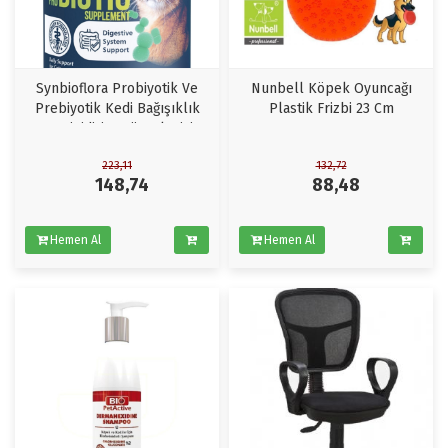
Synbioflora Probiyotik Ve
Nunbell Köpek Oyuncağı
Prebiyotik Kedi Bağışıklık
Plastik Frizbi 23 Cm
Ve Sinidirim Düzenleyici
Takviye 60 Tablet
223,11
132,72
148,74
88,48
Hemen Al
Hemen Al