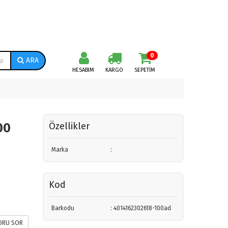
0
ARA
HESABIM
KARGO
SEPETIM
00
Özellikler
Marka
:
Kod
Barkodu
: 4014162302618-100ad
RU SOR