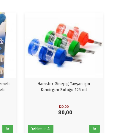
emeli
Hamster Ginepig Tavşan için
eti
Kemirgen Suluğu 125 ml
120,00
80,00
Hemen Al