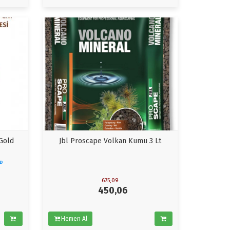
Gold
Jbl Proscape Volkan Kumu 3 Lt
LD
675,09
450,06
Hemen Al