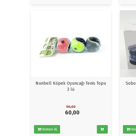
Nunbell Köpek Oyuncağı Tenis Topu
Sobo 
3 lü
90,00
60,00
Hemen Al
He