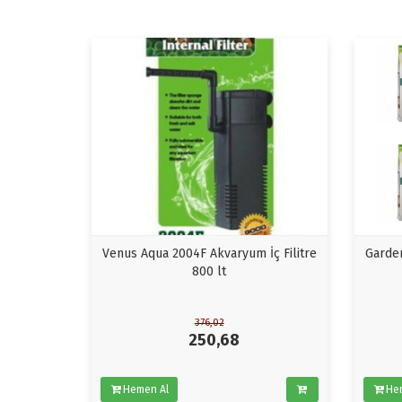
Venus Aqua 2004F Akvaryum İç Filitre
Garden
800 lt
376,02
250,68
Hemen Al
He