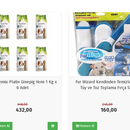
mix Platin Ginepig Yemi 1 Kg x
Fur Wizard Kendinden Temizl
6 Adet
Tüy ve Toz Toplama Fırça S
648,00
240,00
432,00
160,00
men Al
Hemen Al