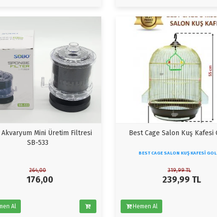
Akvaryum Mini Üretim Filtresi
Best Cage Salon Kuş Kafesi 
SB-533
BEST CAGE SALON KUŞ KAFESI GO
264,00
319,99
TL
176,00
239,99
TL
men Al
Hemen Al