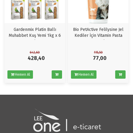
Gardenmix Platin Ballı
Bio PetActive Felilysine Jel
Muhabbet Kuş Yemi 1kg x 6
Kediler İçin Vitamin Pasta
Adet
100 ml
642,60
115,50
428,40
77,00
Hemen Al
Hemen Al