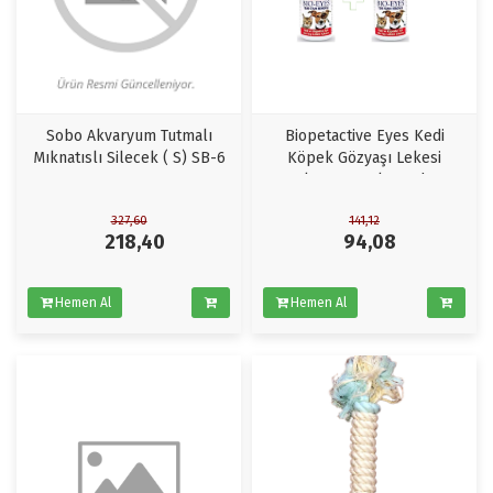
Sobo Akvaryum Tutmalı
Biopetactive Eyes Kedi
Mıknatıslı Silecek ( S) SB-6
Köpek Gözyaşı Lekesi
Çıkarıcı 50ml x 2Adet
327,60
141,12
218,40
94,08
Hemen Al
Hemen Al