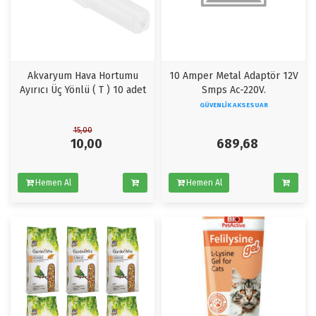
Akvaryum Hava Hortumu
10 Amper Metal Adaptör 12V
Ayırıcı Üç Yönlü ( T ) 10 adet
Smps Ac-220V.
GÜVENLIK AKSESUAR
15,00
10,00
689,68
Hemen Al
Hemen Al