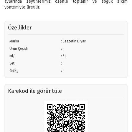
aylarında zeytinlerimiz özenle toplanır ve soğuk sıkım
yöntemiyle üretilir.
Özellikler
Marka
: Lezzetin Diyarı
Ürün Çeşidi
:
ml/L
: 5 L
Set
:
Gr/Kg
:
Karekod ile görüntüle