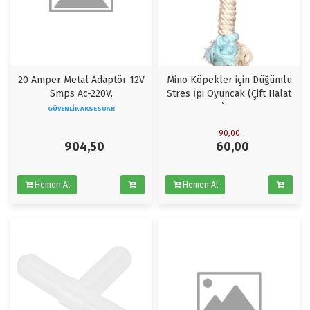
20 Amper Metal Adaptör 12V
Mino Köpekler için Düğümlü
Smps Ac-220V.
Stres İpi Oyuncak (Çift Halat
MB) 30cm
GÜVENLIK AKSESUAR
90,00
904,50
60,00
Hemen Al
Hemen Al