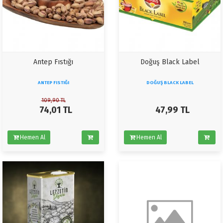
Antep Fıstığı
Doğuş Black Label
ANTEP FISTIĞI
DOĞUŞ BLACK LABEL
109,90
TL
74,01
TL
47,99
TL
Hemen Al
Hemen Al