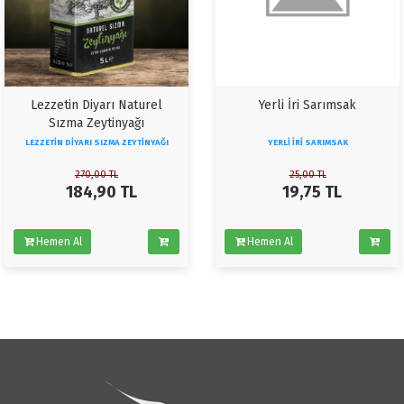
Lezzetin Diyarı Naturel
Yerli İri Sarımsak
Sızma Zeytinyağı
LEZZETIN DIYARI SIZMA ZEYTINYAĞI
YERLI İRI SARIMSAK
270,00
TL
25,00
TL
184,90
TL
19,75
TL
Hemen Al
Hemen Al