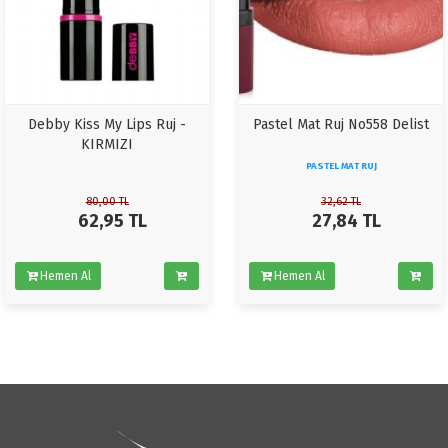
Debby Kiss My Lips Ruj -
Pastel Mat Ruj No558 Delist
KIRMIZI
PASTEL MAT RUJ
80,00
TL
32,62
TL
62,95
TL
27,84
TL
Hemen Al
Hemen Al