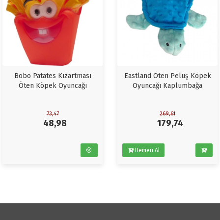
Bobo Patates Kızartması
Eastland Öten Peluş Köpek
Öten Köpek Oyuncağı
Oyuncağı Kaplumbağa
73,47
269,61
48,98
179,74
Hemen Al