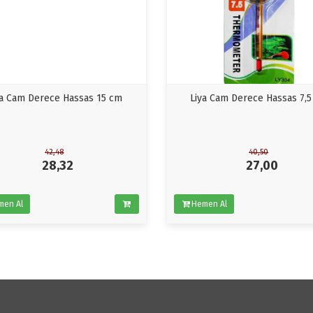
ya Cam Derece Hassas 15 cm
Liya Cam Derece Hassas 7,
42,48
40,50
28,32
27,00
men Al
Hemen Al